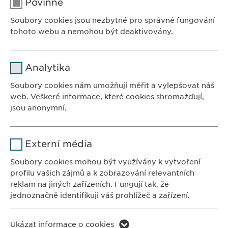
Povinné
Soubory cookies jsou nezbytné pro správné fungování
tohoto webu a nemohou být deaktivovány.
ZASTOUPENÍ V ČR:
Ewopharma, spol. s r. o.
Jméno
cookie_optin
Analytika
Sodomkova 1474/6
Poskytovatel
sgalinski
102 00 Praha 10
Soubory cookies nám umožňují měřit a vylepšovat náš
Česká republika
web. Veškeré informace, které cookies shromažďují,
Doba použití
1 rok
jsou anonymní.
Ukládá případný souhlas uživatele
Účel
Jméno
Google Analytics
se soubory cookies.
KONTAKTY
Externí média
Tel.: +420 267 311 613
Poskytovatel
Google
Soubory cookies mohou být využívány k vytvoření
Fax: +420 267 317 247
profilu vašich zájmů a k zobrazování relevantních
info@
ewopharma.cz
Doba použití
1 den
reklam na jiných zařízeních. Fungují tak, že
jednoznačně identifikuji váš prohlížeč a zařízení.
Účel
Generuje statistické informace.
FARMAKOVIGILANCE
E-mail:
pharmacovigilance@
ewopharma.cz
Jméno
LinkedIn
Ukázat informace o cookies