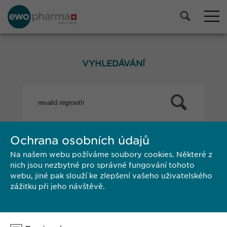
VYHLEDÁVÁNÍ
Ochrana osobních údajů
Search results 41 until 12 of 12
Na našem webu požíváme soubory cookies. Některé z
previous
1
2
nich jsou nezbytné pro správné fungování tohoto
webu, jiné pak slouží ke zlepšení vašeho uživatelského
zážitku při jeho návštěvě.
Search results 41 until 12 of 12
previous
1
2