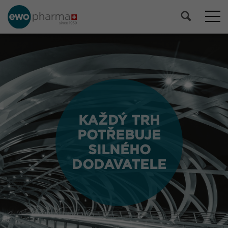
KAŽDÝ TRH
KAŽDÝ TRH
POTŘEBUJE
POTŘEBUJE
SILNÉHO
SILNÉHO
DODAVATELE
DODAVATELE