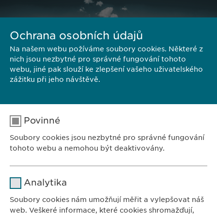
Ochrana osobních údajů
Na našem webu požíváme soubory cookies. Některé z
nich jsou nezbytné pro správné fungování tohoto
webu, jiné pak slouží ke zlepšení vašeho uživatelského
zážitku při jeho návštěvě.
Povinné
Soubory cookies jsou nezbytné pro správné fungování
tohoto webu a nemohou být deaktivovány.
ZASTOUPENÍ V ČR:
Ewopharma, spol. s r. o.
Jméno
cookie_optin
Analytika
Sodomkova 1474/6
Poskytovatel
sgalinski
102 00 Praha 10
Soubory cookies nám umožňují měřit a vylepšovat náš
Česká republika
web. Veškeré informace, které cookies shromažďují,
Doba použití
1 rok