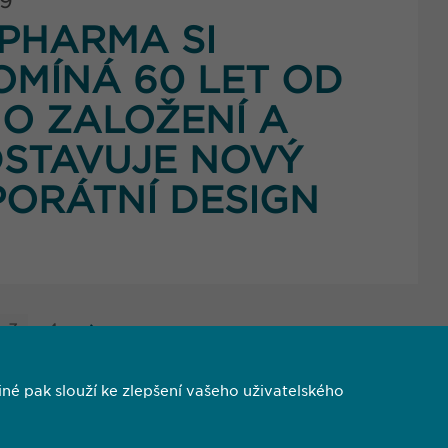
19
PHARMA SI
OMÍNÁ 60 LET OD
O ZALOŽENÍ A
STAVUJE NOVÝ
ORÁTNÍ DESIGN
3
4
é pak slouží ke zlepšení vašeho uživatelského