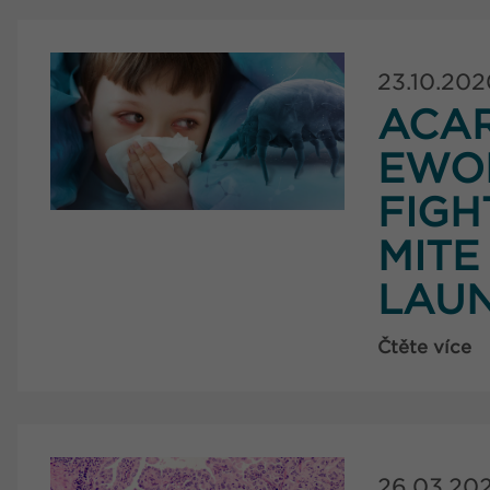
23.10.202
ACAR
EWO
FIGH
MITE
LAUN
Čtěte více
26.03.20