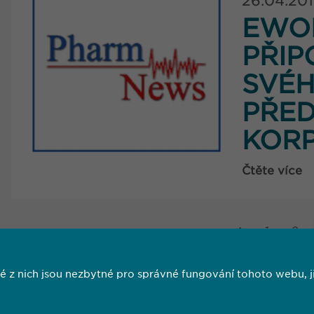
26.04.20
EWO
PŘIP
SVÉH
PŘED
KORP
Čtěte více
1
2
 nich jsou nezbytné pro správné fungování tohoto webu, jin