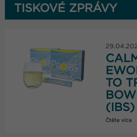
TISKOVÉ ZPRÁVY
29.04.20
CAL
EWO
TO T
BOW
(IBS)
Čtěte více