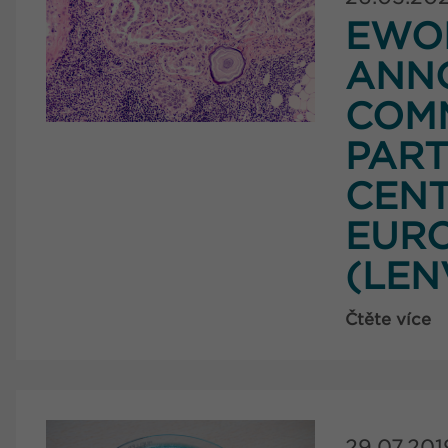
EWOP
ANN
COM
PART
CENT
EURO
(LEN
Čtěte více
29.07.201