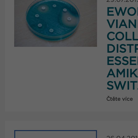
EWO
VIA
COLL
DIST
ESSE
AMIK
SWI
Čtěte více