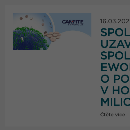
16.03.202
SPOL
UZAV
SPOL
EWO
O PO
V HO
MILI
Čtěte více