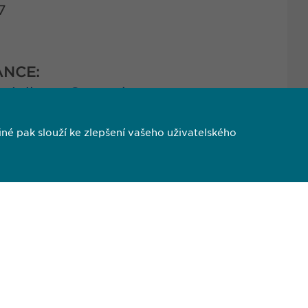
7
ANCE:
vigilance@
ewopharma.cz
é pak slouží ke zlepšení vašeho uživatelského
1 613
7 247