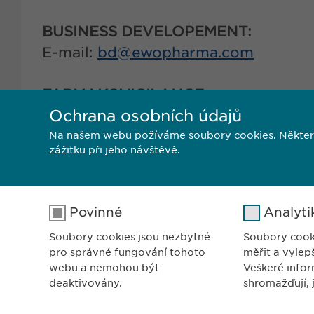
BUSINESS DEVELOPEMENT:
E-mail:
bd@
ewopharma.com
FARMAKOVIGILANCE:
Ochrana osobních údajů
E-mail:
pharmacovigilance@
ewopha
Na našem webu požíváme soubory cookies. Některé z
zážitku při jeho návštěvě.
Povinné
Analyti
Soubory cookies jsou nezbytné
Soubory cook
pro správné fungování tohoto
měřit a vylep
ZASTO
webu a nemohou být
Veškeré infor
Ewopha
deaktivovány.
shromažďují, 
Sodom