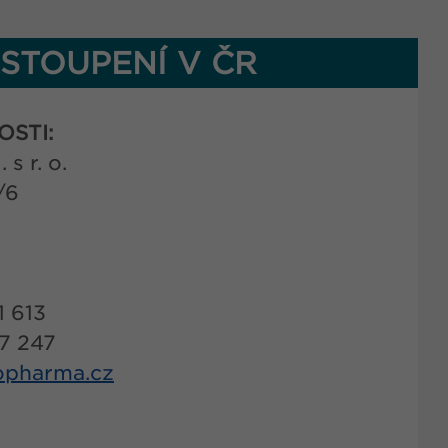
STOUPENÍ V ČR
OSTI:
s r. o.
/6
1 613
17 247
pharma.cz