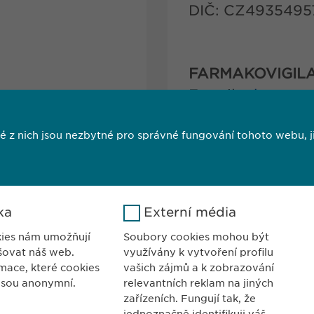
DIČ: CZ4935495
FARMAKOVIGIL
E-mail:
pharmaco
rma.com
 nich jsou nezbytné pro správné fungování tohoto webu, jin
ka
Externí média
ies nám umožňují
Soubory cookies mohou být
šovat náš web.
využívány k vytvoření profilu
UPENÍ V ČR:
KONTAKTY
mace, které cookies
vašich zájmů a k zobrazování
rma, spol. s r. o.
Tel.: +420 267 31
jsou anonymní.
relevantních reklam na jiných
kova 1474/6
Fax: +420 267 31
zařízeních. Fungují tak, že