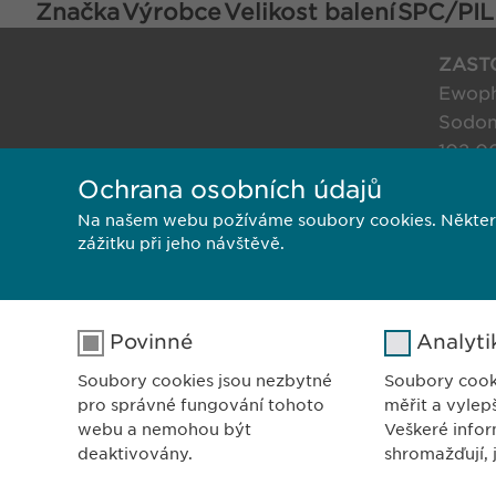
Značka
Výrobce
Velikost balení
SPC/PIL
ZASTO
Ewopha
Sodom
102 0
Česká
Ochrana osobních údajů
Na našem webu požíváme soubory cookies. Některé z
zážitku při jeho návštěvě.
Privacy Poli
Povinné
Analyti
Soubory cookies jsou nezbytné
Soubory cook
pro správné fungování tohoto
měřit a vylep
webu a nemohou být
Veškeré infor
deaktivovány.
shromažďují, 