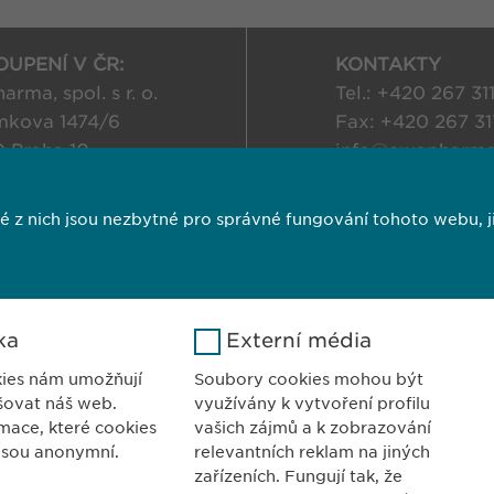
UPENÍ V ČR:
KONTAKTY
rma, spol. s r. o.
Tel.: +420 267 31
kova 1474/6
Fax: +420 267 31
0 Praha 10
info@
ewopharma
 republika
FARMAKOVIGIL
 nich jsou nezbytné pro správné fungování tohoto webu, jin
E-mail:
pharmaco
cy
Cookie Policy
Impresum
VPOI
ka
Externí média
ies nám umožňují
Soubory cookies mohou být
šovat náš web.
využívány k vytvoření profilu
mace, které cookies
vašich zájmů a k zobrazování
jsou anonymní.
relevantních reklam na jiných
zařízeních. Fungují tak, že