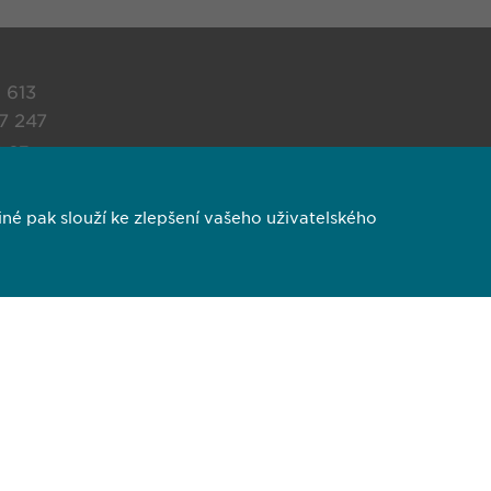
1 613
7 247
.cz
ANCE
é pak slouží ke zlepšení vašeho uživatelského
vigilance@
ewopharma.cz
S
Copyright © Ewopharma, spol. s r.o.