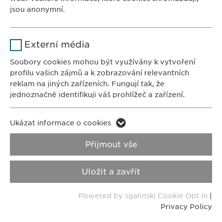
Doba použití
1 rok
jsou anonymní.
Ukládá případný souhlas uživatele
Účel
Jméno
Google Analytics
KONTAKTY
se soubory cookies.
Externí média
Tel.: +420 267 311 613
Poskytovatel
Google
Soubory cookies mohou být využívány k vytvoření
Fax: +420 267 317 247
profilu vašich zájmů a k zobrazování relevantních
info@
ewopharma.cz
Doba použití
1 den
reklam na jiných zařízeních. Fungují tak, že
jednoznačně identifikuji váš prohlížeč a zařízení.
Účel
Generuje statistické informace.
FARMAKOVIGILANCE
E-mail:
pharmacovigilance@
ewopharma.cz
Jméno
LinkedIn
Ukázat informace o cookies
Jméno
vuid
Privacy Policy
Cookie Policy
Poskytovatel
LinkedIn
Přijmout vše
Poskytovatel
Vimeo
Doba použití
2 roky
Impresum
VPOIS
Uložit a zavřít
Doba použití
2 years
Sledování využívání vestavěných
Účel
Copyright © Ewopharma, spol. s r.o.
Powered by sgalinski Cookie Opt In
|
služeb.
Collects data on users visiting the
Účel
Privacy Policy
website.