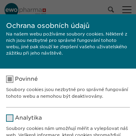
NAŠE PORTFOLIO
Ochrana osobních údajů
Na našem webu požíváme soubory cookies. Některé z
Všechny produkty
nich jsou nezbytné pro správné fungování tohoto
Léky na předpis
webu, jiné pak slouží ke zlepšení vašeho uživatelského
Volně prodejné přípravky
zážitku při jeho návštěvě.
Vybrat
Povinné
HLEDAT
Soubory cookies jsou nezbytné pro správné fungování
Značka
Výrobce
Velikost balení
SPC/PIL
tohoto webu a nemohou být deaktivovány.
ZASTOUPENÍ V ČR:
Ewopharma, spol. s r. o.
Jméno
cookie_optin
Analytika
Sodomkova 1474/6
Poskytovatel
sgalinski
102 00 Praha 10
Soubory cookies nám umožňují měřit a vylepšovat náš
Česká republika
web. Veškeré informace, které cookies shromažďují,