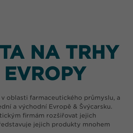
TA NA TRHY
Í EVROPY
v oblasti farmaceutického průmyslu, a
ední a východní Evropě & Švýcarsku.
ickým firmám rozšiřovat jejich
představuje jejich produkty mnohem