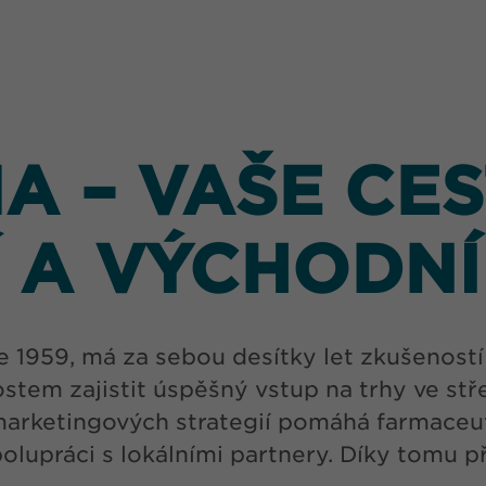
 – VAŠE CES
 A VÝCHODN
1959, má za sebou desítky let zkušeností 
tem zajistit úspěšný vstup na trhy ve stř
marketingových strategií pomáhá farmaceut
olupráci s lokálními partnery. Díky tomu 