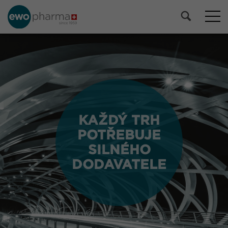
KAŽDÝ TRH
KAŽDÝ TRH
POTŘEBUJE
POTŘEBUJE
SILNÉHO
SILNÉHO
DODAVATELE
DODAVATELE