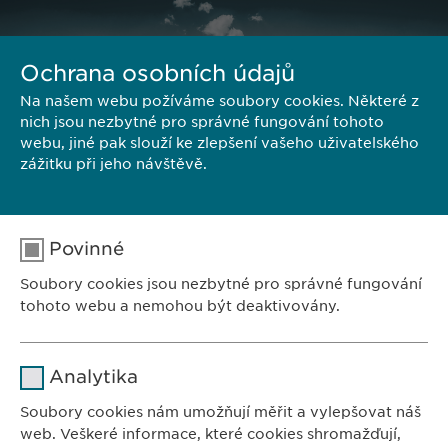
Ochrana osobních údajů
Na našem webu požíváme soubory cookies. Některé z
nich jsou nezbytné pro správné fungování tohoto
webu, jiné pak slouží ke zlepšení vašeho uživatelského
zážitku při jeho návštěvě.
Povinné
Soubory cookies jsou nezbytné pro správné fungování
tohoto webu a nemohou být deaktivovány.
ZASTOUPENÍ V ČR:
Ewopharma, spol. s r. o.
Jméno
cookie_optin
Analytika
Sodomkova 1474/6
Poskytovatel
sgalinski
102 00 Praha 10
Soubory cookies nám umožňují měřit a vylepšovat náš
Česká republika
web. Veškeré informace, které cookies shromažďují,
Doba použití
1 rok