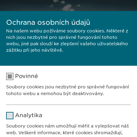
Ochrana osobních údajů
Na našem webu požíváme soubory cookies. Některé z
nich jsou nezbytné pro správné fungování tohoto
webu, jiné pak slouží ke zlepšení vašeho uživatelského
zážitku při jeho návštěvě.
Povinné
Soubory cookies jsou nezbytné pro správné fungování
tohoto webu a nemohou být deaktivovány.
ZASTOUPENÍ V ČR:
Ewopharma, spol. s r. o.
Jméno
cookie_optin
Analytika
Sodomkova 1474/6
Poskytovatel
sgalinski
102 00 Praha 10
Soubory cookies nám umožňují měřit a vylepšovat náš
Česká republika
web. Veškeré informace, které cookies shromažďují,
Doba použití
1 rok