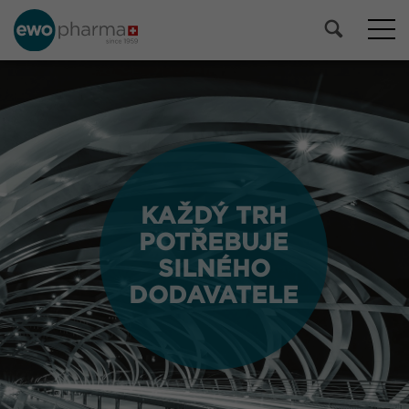
KAŽDÝ TRH
KAŽDÝ TRH
POTŘEBUJE
POTŘEBUJE
SILNÉHO
SILNÉHO
DODAVATELE
DODAVATELE