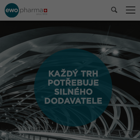
KAŽDÝ TRH
KAŽDÝ TRH
POTŘEBUJE
POTŘEBUJE
SILNÉHO
SILNÉHO
DODAVATELE
DODAVATELE