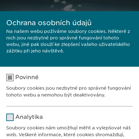
Ochrana osobních údajů
Na našem webu požíváme soubory cookies. Některé z
nich jsou nezbytné pro správné fungování tohoto
webu, jiné pak slouží ke zlepšení vašeho uživatelského
zážitku při jeho návštěvě.
Povinné
Soubory cookies jsou nezbytné pro správné fungování
tohoto webu a nemohou být deaktivovány.
ZASTOUPENÍ V ČR:
Ewopharma, spol. s r. o.
Jméno
cookie_optin
Analytika
Sodomkova 1474/6
Poskytovatel
sgalinski
102 00 Praha 10
Soubory cookies nám umožňují měřit a vylepšovat náš
Česká republika
web. Veškeré informace, které cookies shromažďují,
Doba použití
1 rok