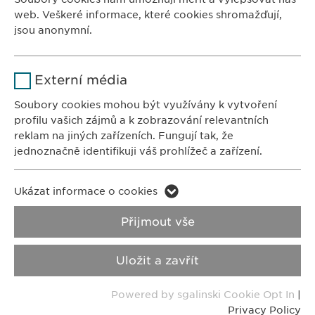
Česká republika
web. Veškeré informace, které cookies shromažďují,
Doba použití
1 rok
jsou anonymní.
Ukládá případný souhlas uživatele
Účel
Jméno
Google Analytics
se soubory cookies.
KONTAKTY
Externí média
Tel.: +420 267 311 613
Poskytovatel
Google
Soubory cookies mohou být využívány k vytvoření
Fax: +420 267 317 247
profilu vašich zájmů a k zobrazování relevantních
info@
ewopharma.cz
Doba použití
1 den
reklam na jiných zařízeních. Fungují tak, že
jednoznačně identifikuji váš prohlížeč a zařízení.
Účel
Generuje statistické informace.
FARMAKOVIGILANCE
E-mail:
pharmacovigilance@
ewopharma.cz
Jméno
LinkedIn
Ukázat informace o cookies
Jméno
vuid
Poskytovatel
LinkedIn
Privacy Policy
Cookie Policy
Přijmout vše
Poskytovatel
Vimeo
Doba použití
2 roky
Impresum
VPOIS
Uložit a zavřít
Doba použití
2 years
Sledování využívání vestavěných
Účel
Copyright © Ewopharma, spol. s r.o.
Powered by sgalinski Cookie Opt In
|
služeb.
Collects data on users visiting the
Účel
Privacy Policy