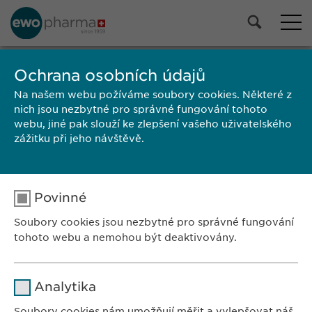
Ochrana osobních údajů
VYHLEDÁVÁNÍ
Na našem webu požíváme soubory cookies. Některé z
nich jsou nezbytné pro správné fungování tohoto
webu, jiné pak slouží ke zlepšení vašeho uživatelského
zážitku při jeho návštěvě.
Search words under length of 4 characters are not processed.
Povinné
Soubory cookies jsou nezbytné pro správné fungování
tohoto webu a nemohou být deaktivovány.
ZASTOUPENÍ V ČR:
Ewopharma, spol. s r. o.
Jméno
cookie_optin
Analytika
Sodomkova 1474/6
Poskytovatel
sgalinski
102 00 Praha 10
Soubory cookies nám umožňují měřit a vylepšovat náš