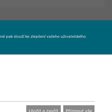
é pak slouží ke zlepšení vašeho uživatelského
1 613
7 247
.cz
ANCE
vigilance@
ewopharma.cz
Uložit a zavřít
Přijmout vše