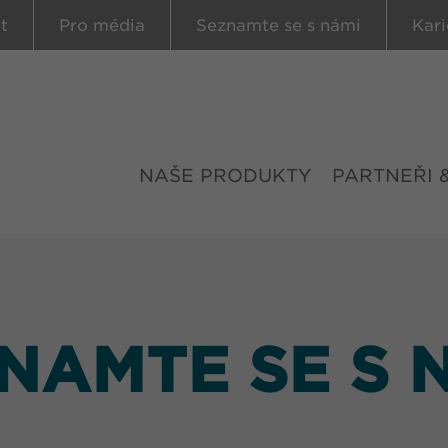
t
Pro média
Seznamte se s námi
Kari
NAŠE PRODUKTY
PARTNEŘI 
NAMTE SE S 