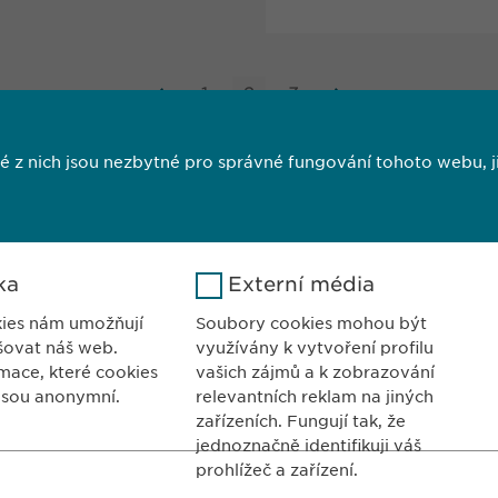
1
2
3
 nich jsou nezbytné pro správné fungování tohoto webu, jin
ka
Externí média
UPENÍ V ČR:
KONTAKTY
ies nám umožňují
Soubory cookies mohou být
rma, spol. s r. o.
Tel.: +420 267 31
šovat náš web.
využívány k vytvoření profilu
kova 1474/6
Fax: +420 267 31
mace, které cookies
vašich zájmů a k zobrazování
jsou anonymní.
relevantních reklam na jiných
0 Praha 10
info@
ewopharma
zařízeních. Fungují tak, že
 republika
jednoznačně identifikuji váš
FARMAKOVIGIL
prohlížeč a zařízení.
Google
Jméno
LinkedIn
E-mail:
pharmaco