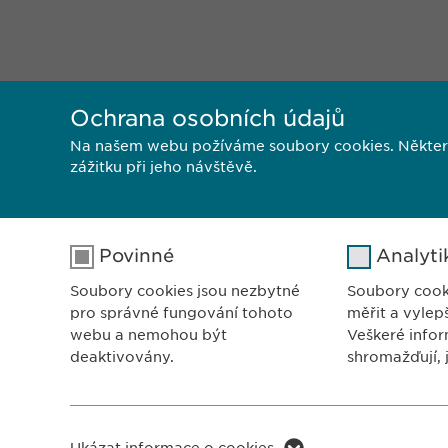
Ochrana osobních údajů
Na našem webu požíváme soubory cookies. Některé z
zážitku při jeho návštěvě.
Povinné
Analyti
ZASTO
Soubory cookies jsou nezbytné
Soubory cook
Ewopha
pro správné fungování tohoto
měřit a vylep
Sodom
webu a nemohou být
Veškeré infor
deaktivovány.
shromažďují, 
102 0
Česká
Jméno
cookie_optin
Jméno