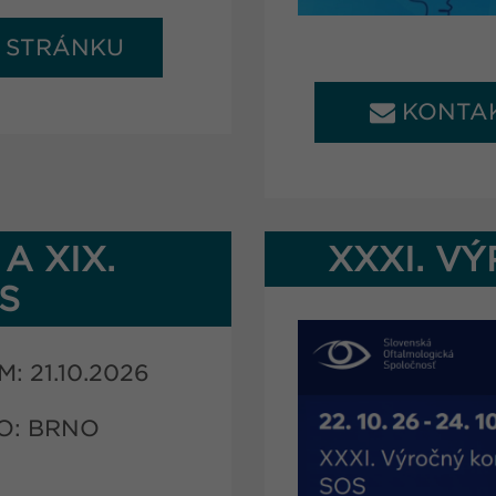
A STRÁNKU
KONTA
 A XIX.
XXXI. V
S
: 21.10.2026
O: BRNO