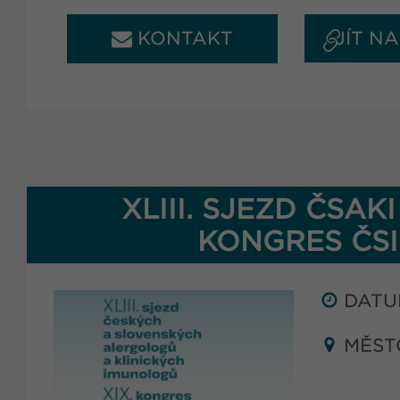
KONTAKT
JÍT N
XLIII. SJEZD ČSAKI
KONGRES ČSI
DATUM
MĚST