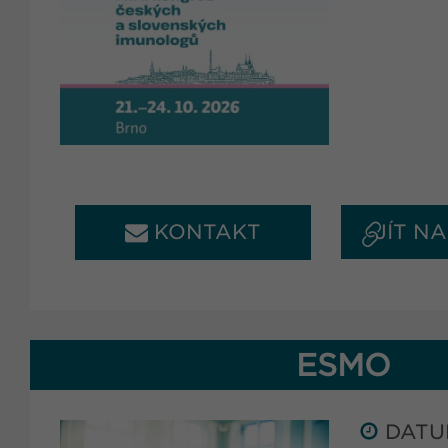
KONTAKT
JÍT N
ESMO
DATUM