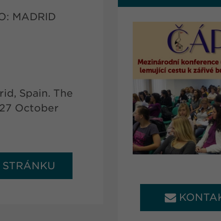
O: MADRID
id, Spain. The
- 27 October
A STRÁNKU
KONTA