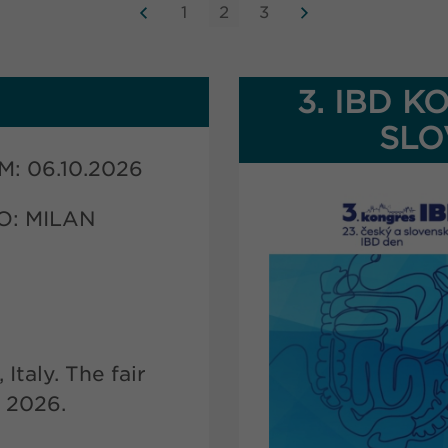
1
2
3
3. IBD K
SLO
: 06.10.2026
: MILAN
Italy. The fair
r 2026.