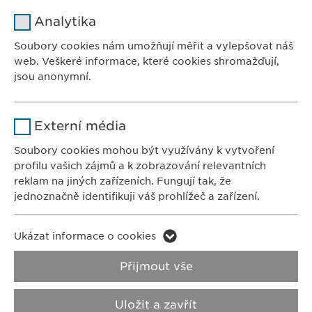
Ewopharma, spol. s r. o.
Jméno
cookie_optin
Analytika
Sodomkova 1474/6
Poskytovatel
sgalinski
102 00 Praha 10
Soubory cookies nám umožňují měřit a vylepšovat náš
Česká republika
web. Veškeré informace, které cookies shromažďují,
Doba použití
1 rok
jsou anonymní.
Ukládá případný souhlas uživatele
Účel
Jméno
Google Analytics
se soubory cookies.
KONTAKTY
Externí média
Tel.: +420 267 311 613
Poskytovatel
Google
Soubory cookies mohou být využívány k vytvoření
Fax: +420 267 317 247
profilu vašich zájmů a k zobrazování relevantních
info@
ewopharma.cz
Doba použití
1 den
reklam na jiných zařízeních. Fungují tak, že
jednoznačně identifikuji váš prohlížeč a zařízení.
Účel
Generuje statistické informace.
FARMAKOVIGILANCE
E-mail:
pharmacovigilance@
ewopharma.cz
Jméno
LinkedIn
Ukázat informace o cookies
Jméno
vuid
Poskytovatel
LinkedIn
Privacy Policy
Cookie Policy
Přijmout vše
Poskytovatel
Vimeo
Doba použití
2 roky
Impresum
VPOIS
Uložit a zavřít