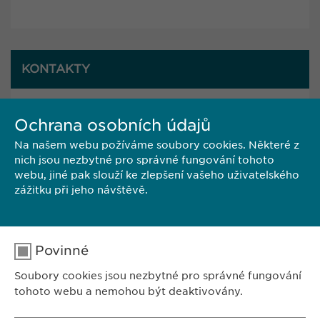
KONTAKTY
Ewopharma, spol. s r. o.
Ochrana osobních údajů
Burzovní palác
Sodomkova 1474/6
Na našem webu požíváme soubory cookies. Některé z
102 00 Praha 10
nich jsou nezbytné pro správné fungování tohoto
Česká republika
webu, jiné pak slouží ke zlepšení vašeho uživatelského
zážitku při jeho návštěvě.
Tel.: +420 267 311 613
Fax: +420 267 317 247
E-mail:
info@
ewopharma.cz
Povinné
Soubory cookies jsou nezbytné pro správné fungování
tohoto webu a nemohou být deaktivovány.
ZASTOUPENÍ V ČR: