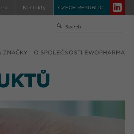
éra
Kontakty
CZECH REPUBLIC
& ZNAČKY
O SPOLEČNOSTI EWOPHARMA
UKTŮ