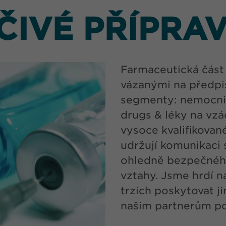
ČIVÉ PŘÍPRA
Farmaceutická část 
vázanými na předpis
segmenty: nemocničn
drugs & léky na vz
vysoce kvalifikova
udržují komunikaci s
ohledně bezpečného
vztahy. Jsme hrdí n
trzích poskytovat j
našim partnerům p