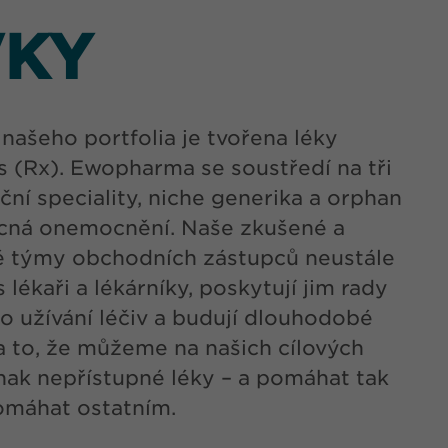
VKY
našeho portfolia je tvořena léky
 (Rx). Ewopharma se soustředí na tři
í speciality, niche generika a orphan
ácná onemocnění. Naše zkušené a
né týmy obchodních zástupců neustále
 lékaři a lékárníky, poskytují jim rady
 užívání léčiv a budují dlouhodobé
a to, že můžeme na našich cílových
inak nepřístupné léky – a pomáhat tak
omáhat ostatním.