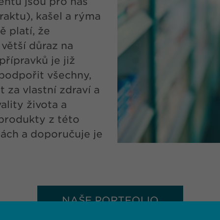
ntu jsou pro nás
traktu), kašel a rýma
 platí, že
 větší důraz na
řípravků je již
 podpořit všechny,
 za vlastní zdraví a
ality života a
produkty z této
nách a doporučuje je
NAŠE PORTFOLIO