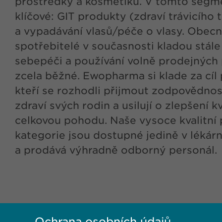
prostředky a kosmetiku. V tomto segme
klíčové: GIT produkty (zdraví trávicího 
a vypadávání vlasů/péče o vlasy. Obecně
spotřebitelé v současnosti kladou stále
sebepéči a používání volně prodejných p
zcela běžné. Ewopharma si klade za cíl
kteří se rozhodli přijmout zodpovědnost
zdraví svých rodin a usilují o zlepšení kv
celkovou pohodu. Naše vysoce kvalitní 
kategorie jsou dostupné jedině v lékár
a prodává výhradně odborný personál.
Ochrana osobních údajů