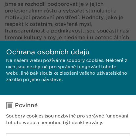
jsme se rozhodli podporovat je v jejich
profesionálním růstu a vytvářet stimulující a
motivující pracovní prostředí. Hodnoty, jako je
respekt k ostatním, otevřená mysl,
transparentnost a podnikavost, jsou součástí naší
firemní kultury a my je hledáme i u potenciálních
uchazečů o zaměstnání. Jsou vám tyto hodnoty
blízké? Prohlédněte si naši nabídku volných míst
Ochrana osobních údajů
a pošlete nám přihlášku.
Na našem webu požíváme soubory cookies. Některé z
nich jsou nezbytné pro správné fungování tohoto
webu, jiné pak slouží ke zlepšení vašeho uživatelského
zážitku při jeho návštěvě.
NEZÁVAZNÁ PŘIHLÁŠKA
Povinné
Soubory cookies jsou nezbytné pro správné fungování
tohoto webu a nemohou být deaktivovány.
ZASTOUPENÍ V ČR: