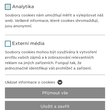
Ewopharma, spol. s r. o.
Jméno
cookie_optin
Analytika
Sodomkova 1474/6
Poskytovatel
sgalinski
102 00 Praha 10
Soubory cookies nám umožňují měřit a vylepšovat náš
Česká republika
web. Veškeré informace, které cookies shromažďují,
Doba použití
1 rok
jsou anonymní.
Ukládá případný souhlas uživatele
Účel
Jméno
Google Analytics
se soubory cookies.
KONTAKTY
Externí média
Tel.: +420 267 311 613
Poskytovatel
Google
Soubory cookies mohou být využívány k vytvoření
Fax: +420 267 317 247
profilu vašich zájmů a k zobrazování relevantních
info@
ewopharma.cz
Doba použití
1 den
reklam na jiných zařízeních. Fungují tak, že
jednoznačně identifikuji váš prohlížeč a zařízení.
Účel
Generuje statistické informace.
FARMAKOVIGILANCE
E-mail:
pharmacovigilance@
ewopharma.cz
Jméno
LinkedIn
Ukázat informace o cookies
Jméno
vuid
Poskytovatel
LinkedIn
Privacy Policy
Cookie Policy
Přijmout vše
Poskytovatel
Vimeo
Doba použití
2 roky
Impresum
VPOIS
Uložit a zavřít
Doba použití
2 years